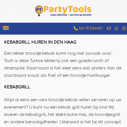
06-19384451
KEBABGRILL HUREN IN DEN HAAG
Bakfiets
Een lekker broodje kebab komt nog niet zovaak voor..
Beenhamkraam
Toch is deze Turkse lekkernij ook een goede lunch of
Chocolademelkkraam
dineroptie. Daarnaast is het weer eens wat anders dan de
standaard snack als friet of een broodje hamburger.
Espressobar
Foodtruck
KEBABGRILL
Glühweinkraam
Altijd al eens een vers broodje kebab willen serveren op uw
Hamburgerkraam
evenement? U kunt nu een kebab grill huren bij ons! Wij
Hotdogkraam
leveren de kebabgrill, het elektrische mes, de broodjesgrill
en andere benodigdheden. Uiteraard is het bij dit concept
IJscokar