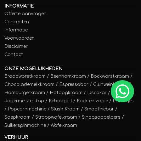
INFORMATIE
Offerte aanvragen
Concepten
Informatie
Voorwaarden
Disclaimer
Contact
ONZE MOGELIJKHEDEN
Braadworstkraam
/
Beenhamkraam
/
Bockworstkraam
/
Chocolademelkkraam
/
Espressobar
/
Glühweinkraam
/
Hamburgerkraam
/
Hotdogkraam
/
IJscokar
/
Jägermeister-tap
/
Kebabgrill
/
Koek en zopie
/
Poffertjes
/
Popcornmachine
/
Slush Kraam
/
Smoothiebar
/
Soepkraam
/
Stroopwafelkraam
/
Sinaasappelpers
/
Suikerspinmachine
/
Wafelkraam
VERHUUR