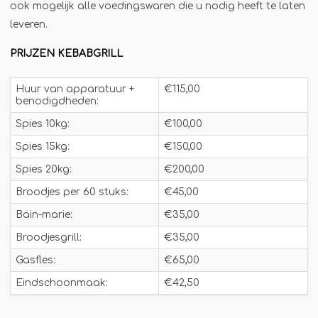
ook mogelijk alle voedingswaren die u nodig heeft te laten
Jägermeister-tap
leveren.
Kebabgrill
PRIJZEN KEBABGRILL
Partytrailer
Poffertjes
Huur van apparatuur +
€115,00
benodigdheden:
Popcornmachine
Spies 10kg:
€100,00
Slush
Spies 15kg:
€150,00
Slurphut
Spies 20kg:
€200,00
Smoothiebar
Broodjes per 60 stuks:
€45,00
Soepkraam
Bain-marie:
€35,00
Stroopwafelkraam
Broodjesgrill:
€35,00
Sinaasappelpers
Gasfles:
€65,00
Suikerspinmachine
Eindschoonmaak:
€42,50
Wafelkraam