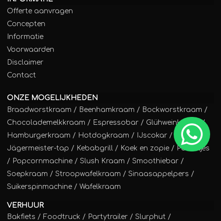
Offerte aanvragen
Concepten
Informatie
Voorwaarden
Disclaimer
Contact
ONZE MOGELIJKHEDEN
Braadworstkraam
/
Beenhamkraam
/
Bockworstkraam
/
Chocolademelkkraam
/
Espressobar
/
Glühweinkraam
/
Hamburgerkraam
/
Hotdogkraam
/
IJscokar
/
Jägermeister-tap
/
Kebabgrill
/
Koek en zopie
/
Poffertjes
/
Popcornmachine
/
Slush Kraam
/
Smoothiebar
/
Soepkraam
/
Stroopwafelkraam
/
Sinaasappelpers
/
Suikerspinmachine
/
Wafelkraam
VERHUUR
Bakfiets
/
Foodtruck
/
Partytrailer
/
Slurphut
/