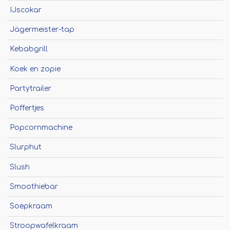
Winterkraam
IJscokar
Winterhuisje
Jägermeister-tap
Kebabgrill
Koek en zopie
Partytrailer
Poffertjes
Popcornmachine
Slurphut
Slush
Smoothiebar
Soepkraam
Stroopwafelkraam