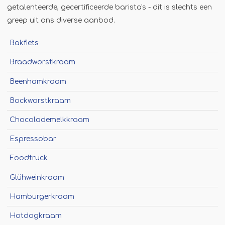
getalenteerde, gecertificeerde barista's - dit is slechts een
Jägermeister-tap
greep uit ons diverse aanbod.
Kebabgrill
Partytrailer
Bakfiets
Poffertjes
Braadworstkraam
Popcornmachine
Beenhamkraam
Slush
Bockworstkraam
Slurphut
Chocolademelkkraam
Smoothiebar
Espressobar
Soepkraam
Foodtruck
Stroopwafelkraam
Sinaasappelpers
Glühweinkraam
Suikerspinmachine
Hamburgerkraam
Wafelkraam
Hotdogkraam