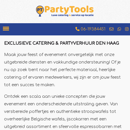
06-19384451
EXCLUSIEVE CATERING & PARTYVERHUUR DEN HAAG
Bakfiets
Maak jouw feest of evenement onvergetelijk met onze
Beenhamkraam
uitgebreide diensten en vakkundige ondersteuning! Of je
Chocolademelkkraam
nu op zoek bent naar het perfecte materiaal, heerlijke
catering of ervaren medewerkers, wij zijn er om jouw feest
Espressobar
tot een succes te maken.
Foodtruck
Ontdek een scala aan unieke concepten die jouw
Glühweinkraam
evenement een onderscheidende uitstraling geven. Van
Hamburgerkraam
versbereide poffertjes en authentieke stroopwafels tot
Hotdogkraam
overheerlijke Belgische wafels, ijscokarren met een
IJscokar
uitgebreid assortiment en sfeervolle espressobarren met